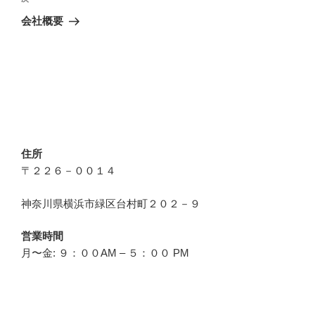
ナ
の
会社概要
ビ
投
稿
ゲ
ー
シ
ョ
ン
住所
〒２２６－００１４
神奈川県横浜市緑区台村町２０２－９
営業時間
月〜金: ９：００AM – ５：００ PM