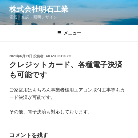
コ
株式会社明石工業
ン
電気・空調・照明デザイン
テ
ン
ツ
メニュー
へ
ス
キ
投
2020年6月13日
投稿者:
AKASHIKOGYO
稿
ッ
クレジットカード、各種電子決済
日:
プ
も可能です
ご家庭用はもちろん事業者様用エアコン取付工事等もカ
ード決済が可能です。
その他、電子決済も対応しております。
コメントを残す